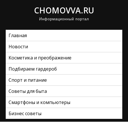
П
CHOMOVVA.RU
р
Информационный портал
о
м
Главная
о
т
Новости
а
Косметика и преображение
т
ь
Подбираем гардероб
к
Спорт и питание
с
Советы для быта
о
д
Смартфоны и компьютеры
е
Бизнес советы
р
ж