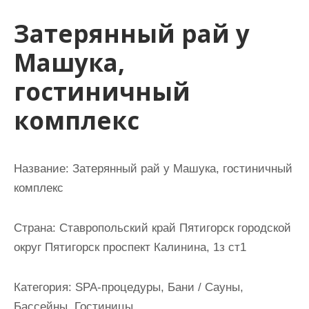
и
Затерянный рай у
м
о
Машука,
м
гостиничный
у
комплекс
Название:
Затерянный рай у Машука, гостиничный
комплекс
Страна:
Ставропольский край Пятигорск городской
округ Пятигорск проспект Калинина, 1з ст1
Категория:
SPA-процедуры, Бани / Сауны,
Бассейны, Гостиницы