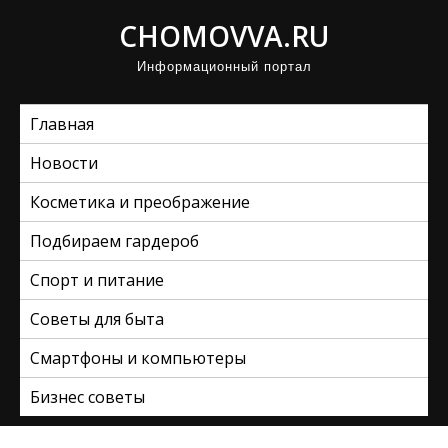
П
CHOMOVVA.RU
р
Информационный портал
о
м
Главная
о
т
Новости
а
Косметика и преображение
т
ь
Подбираем гардероб
к
Спорт и питание
с
Советы для быта
о
д
Смартфоны и компьютеры
е
Бизнес советы
р
ж