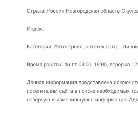
и
Страна:
Россия Новгородская область Окулов
м
о
Индекс:
м
у
Категория:
Автосервис, автотехцентр, Шино
Время работы:
пн-пт 08:00–18:00, перерыв 12
Данная информация представлена исключит
посетителям сайта в поиске необходимых тов
неверную и изменившуюся информацию Админ