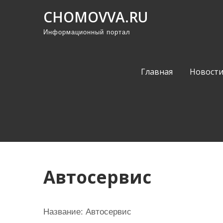
П
CHOMOVVA.RU
р
Информационный портал
о
м
о
Главная
Новост
т
а
т
ь
к
с
о
Автосервис
д
е
р
Название:
Автосервис
ж