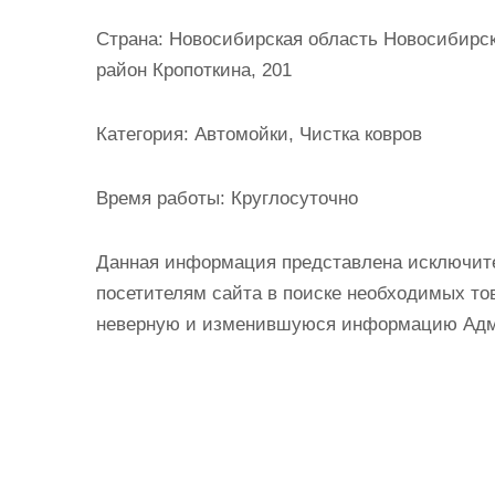
и
Страна:
Новосибирская область Новосибирск
м
район Кропоткина, 201
о
м
Категория:
Автомойки, Чистка ковров
у
Время работы:
Круглосуточно
Данная информация представлена исключит
посетителям сайта в поиске необходимых тов
неверную и изменившуюся информацию Админ