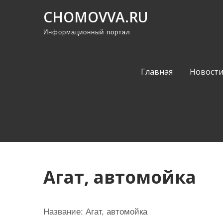
П
CHOMOVVA.RU
р
Информационный портал
о
м
о
Главная
Новост
т
а
т
ь
к
с
о
Агат, автомойка
д
е
р
Название:
Агат, автомойка
ж