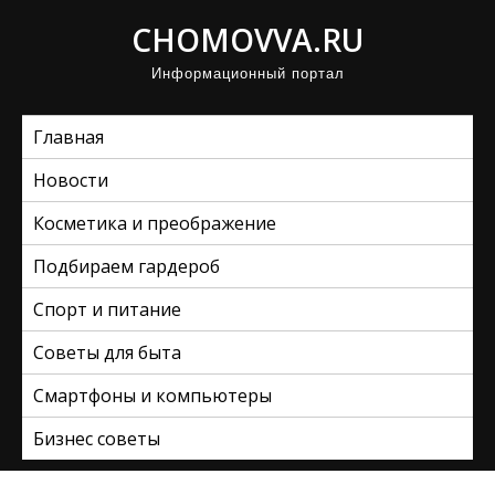
П
CHOMOVVA.RU
р
Информационный портал
о
м
Главная
о
т
Новости
а
Косметика и преображение
т
ь
Подбираем гардероб
к
Спорт и питание
с
Советы для быта
о
д
Смартфоны и компьютеры
е
Бизнес советы
р
ж