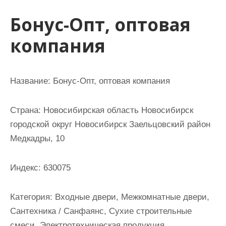
и
Бонус-Опт, оптовая
м
о
компания
м
у
Название:
Бонус-Опт, оптовая компания
Страна:
Новосибирская область Новосибирск
городской округ Новосибирск Заельцовский район
Медкадры, 10
Индекс:
630075
Категория:
Входные двери, Межкомнатные двери,
Сантехника / Санфаянс, Сухие строительные
смеси, Электротехническая продукция