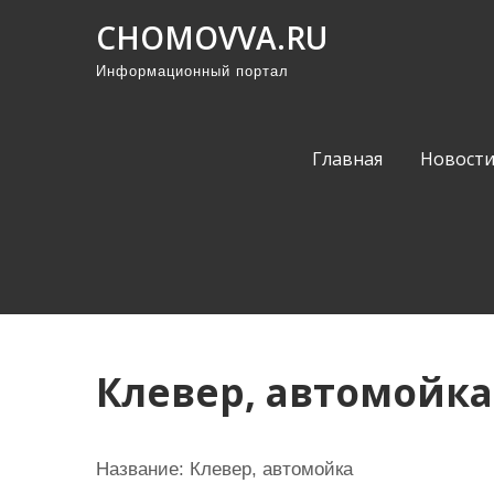
П
CHOMOVVA.RU
р
Информационный портал
о
м
о
Главная
Новост
т
а
т
ь
к
с
о
Клевер, автомойка
д
е
р
Название:
Клевер, автомойка
ж