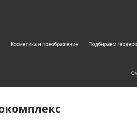
и
Косметика и преображение
Подбираем гардер
С
токомплекс