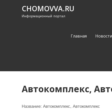
П
CHOMOVVA.RU
р
Информационный портал
о
м
о
Главная
Новост
т
а
т
ь
к
с
о
Автокомплекс, Ав
д
е
р
Название:
Автокомплекс, Автокомплекс
ж