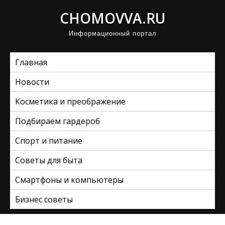
П
CHOMOVVA.RU
р
Информационный портал
о
м
Главная
о
т
Новости
а
Косметика и преображение
т
ь
Подбираем гардероб
к
Спорт и питание
с
Советы для быта
о
д
Смартфоны и компьютеры
е
Бизнес советы
р
ж