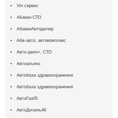
Vin сервис
Абакан-СТО
АбаканАвтодилер
Абв-авто, автокомплекс
Авто-дело+, СТО
Автоальянс
Автобаза здравоохранения
Автобаза здравоохранения
АвтоГаз05
АвтоДизель46