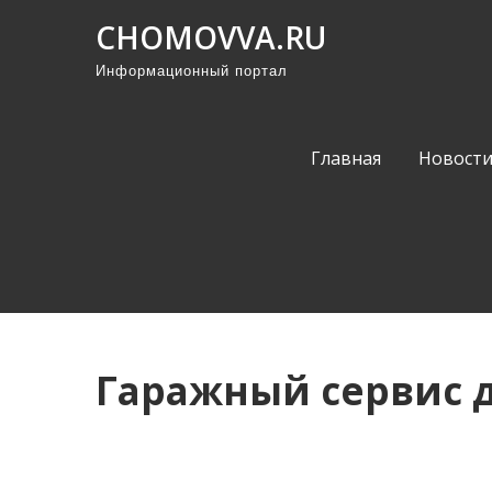
П
CHOMOVVA.RU
р
Информационный портал
о
м
о
Главная
Новост
т
а
т
ь
к
с
о
Гаражный сервис 
д
е
р
ж