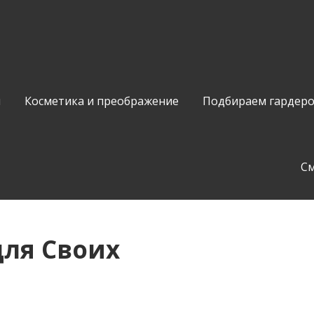
и
Косметика и преображение
Подбираем гардер
С
для Своих