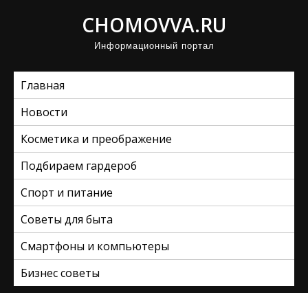
П
CHOMOVVA.RU
р
Информационный портал
о
м
Главная
о
т
Новости
а
Косметика и преображение
т
ь
Подбираем гардероб
к
Спорт и питание
с
Советы для быта
о
д
Смартфоны и компьютеры
е
Бизнес советы
р
ж