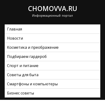
П
CHOMOVVA.RU
р
Информационный портал
о
м
Главная
о
т
Новости
а
Косметика и преображение
т
ь
Подбираем гардероб
к
Спорт и питание
с
Советы для быта
о
д
Смартфоны и компьютеры
е
Бизнес советы
р
ж