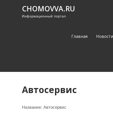
П
CHOMOVVA.RU
р
Информационный портал
о
м
о
Главная
Новост
т
а
т
ь
к
с
о
Автосервис
д
е
р
Название:
Автосервис
ж