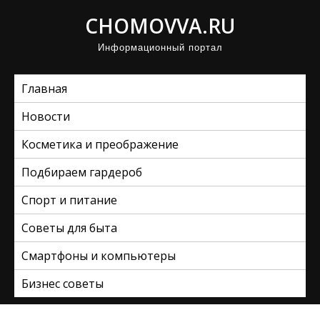
П
CHOMOVVA.RU
р
Информационный портал
о
м
Главная
о
т
Новости
а
Косметика и преображение
т
ь
Подбираем гардероб
к
Спорт и питание
с
Советы для быта
о
д
Смартфоны и компьютеры
е
Бизнес советы
р
ж