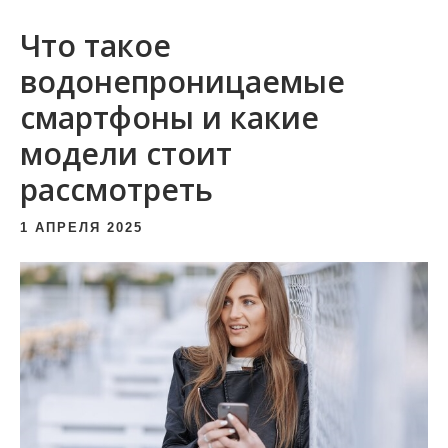
и
Что такое
м
о
водонепроницаемые
м
смартфоны и какие
у
модели стоит
рассмотреть
1 АПРЕЛЯ 2025