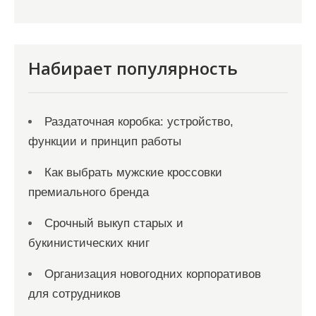
и
с
я
Набирает популярность
м
Раздаточная коробка: устройство,
функции и принцип работы
Как выбрать мужские кроссовки
премиального бренда
Срочный выкуп старых и
букинистических книг
Организация новогодних корпоративов
для сотрудников