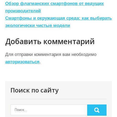
Н
Обзор флагманских смартфонов от ведущих
а
производителей
Смартфоны и окружающая среда: как выбирать
в
экологически чистые модели
и
г
Добавить комментарий
а
ц
Для отправки комментария вам необходимо
авторизоваться
.
и
я
п
о
Поиск по сайту
з
а
п