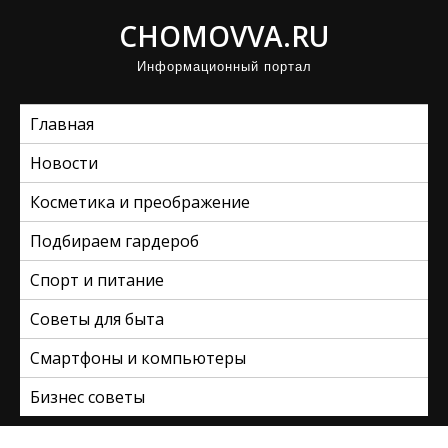
П
CHOMOVVA.RU
р
Информационный портал
о
м
Главная
о
т
Новости
а
Косметика и преображение
т
ь
Подбираем гардероб
к
Спорт и питание
с
Советы для быта
о
д
Смартфоны и компьютеры
е
Бизнес советы
р
ж