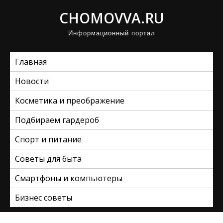
П
CHOMOVVA.RU
р
Информационный портал
о
м
Главная
о
т
Новости
а
Косметика и преображение
т
ь
Подбираем гардероб
к
Спорт и питание
с
Советы для быта
о
д
Смартфоны и компьютеры
е
Бизнес советы
р
ж