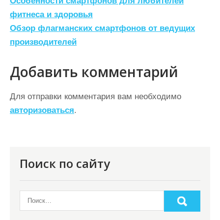
Н
Особенности смартфонов для любителей
а
фитнеса и здоровья
Обзор флагманских смартфонов от ведущих
в
производителей
и
г
Добавить комментарий
а
ц
Для отправки комментария вам необходимо
авторизоваться
.
и
я
п
о
Поиск по сайту
з
а
п