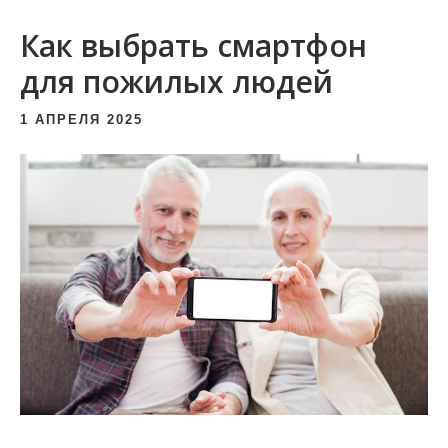
и
Как выбрать смартфон
м
о
для пожилых людей
м
1 АПРЕЛЯ 2025
у