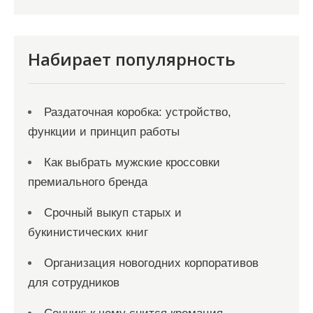
и
с
я
Набирает популярность
м
Раздаточная коробка: устройство,
функции и принцип работы
Как выбрать мужские кроссовки
премиального бренда
Срочный выкуп старых и
букинистических книг
Организация новогодних корпоративов
для сотрудников