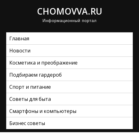
П
CHOMOVVA.RU
р
Информационный портал
о
м
Главная
о
т
Новости
а
Косметика и преображение
т
ь
Подбираем гардероб
к
Спорт и питание
с
Советы для быта
о
д
Смартфоны и компьютеры
е
Бизнес советы
р
ж