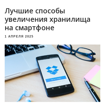
и
Лучшие способы
м
о
увеличения хранилища
м
на смартфоне
у
1 АПРЕЛЯ 2025