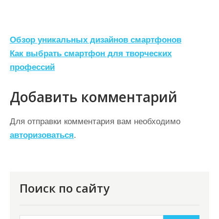
Н
Обзор уникальных дизайнов смартфонов
а
Как выбрать смартфон для творческих
профессий
в
и
Добавить комментарий
г
а
Для отправки комментария вам необходимо
ц
авторизоваться
.
и
я
п
Поиск по сайту
о
з