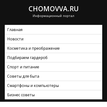
П
CHOMOVVA.RU
р
Информационный портал
о
м
Главная
о
т
Новости
а
Косметика и преображение
т
ь
Подбираем гардероб
к
Спорт и питание
с
Советы для быта
о
д
Смартфоны и компьютеры
е
Бизнес советы
р
ж