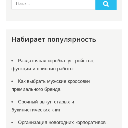
а
п
и
с
Набирает популярность
я
м
Раздаточная коробка: устройство,
функции и принцип работы
Как выбрать мужские кроссовки
премиального бренда
Срочный выкуп старых и
букинистических книг
Организация новогодних корпоративов