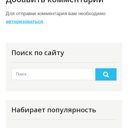
г
а
Для отправки комментария вам необходимо
ц
авторизоваться
.
и
я
п
Поиск по сайту
о
з
а
п
и
с
Набирает популярность
я
м