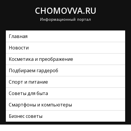
П
CHOMOVVA.RU
р
Информационный портал
о
м
Главная
о
т
Новости
а
Косметика и преображение
т
ь
Подбираем гардероб
к
Спорт и питание
с
Советы для быта
о
д
Смартфоны и компьютеры
е
Бизнес советы
р
ж