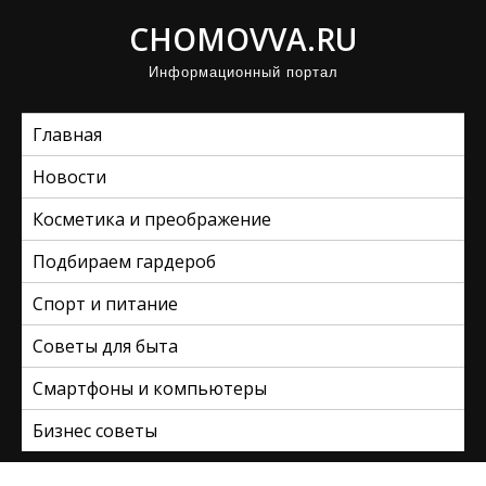
П
CHOMOVVA.RU
р
Информационный портал
о
м
Главная
о
т
Новости
а
Косметика и преображение
т
ь
Подбираем гардероб
к
Спорт и питание
с
Советы для быта
о
д
Смартфоны и компьютеры
е
Бизнес советы
р
ж