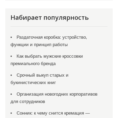
с
я
Набирает популярность
м
Раздаточная коробка: устройство,
функции и принцип работы
Как выбрать мужские кроссовки
премиального бренда
Срочный выкуп старых и
букинистических книг
Организация новогодних корпоративов
для сотрудников
Сонник: к чему снится кремация —