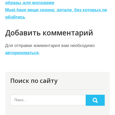
а
образы для молодежи
Must-have вещи сезона: детали, без которых не
в
обойтись
и
г
Добавить комментарий
а
ц
Для отправки комментария вам необходимо
авторизоваться
.
и
я
п
о
Поиск по сайту
з
а
п
и