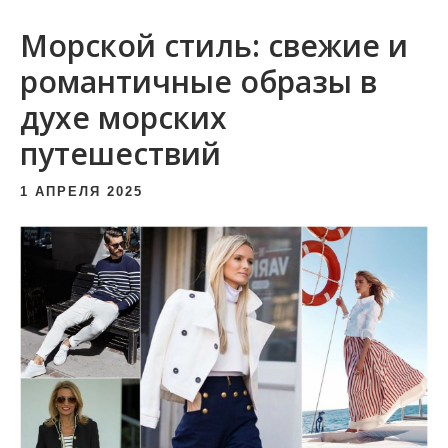
и
Морской стиль: свежие и
м
о
романтичные образы в
м
духе морских
у
путешествий
1 АПРЕЛЯ 2025