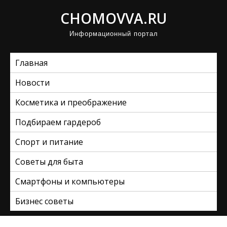
П
CHOMOVVA.RU
р
Информационный портал
о
м
Главная
о
т
Новости
а
Косметика и преображение
т
ь
Подбираем гардероб
к
Спорт и питание
с
Советы для быта
о
д
Смартфоны и компьютеры
е
Бизнес советы
р
ж