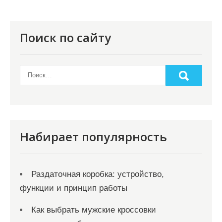
и
я
п
Поиск по сайту
о
з
а
п
и
с
Набирает популярность
я
м
Раздаточная коробка: устройство,
функции и принцип работы
Как выбрать мужские кроссовки