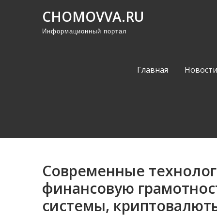
П
CHOMOVVA.RU
р
Информационный портал
о
м
о
Главная
Новост
т
а
т
ь
к
с
о
Современные технолог
д
е
финансовую грамотнос
р
системы, криптовалют
ж