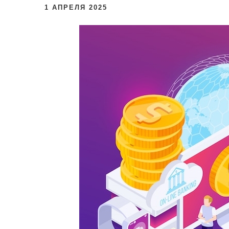
и
1 АПРЕЛЯ 2025
м
о
м
у