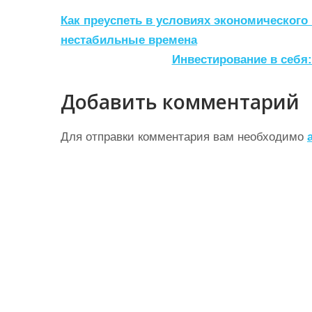
Н
Как преуспеть в условиях экономического
а
нестабильные времена
Инвестирование в себя:
в
и
Добавить комментарий
г
а
Для отправки комментария вам необходимо
ц
и
я
п
о
з
а