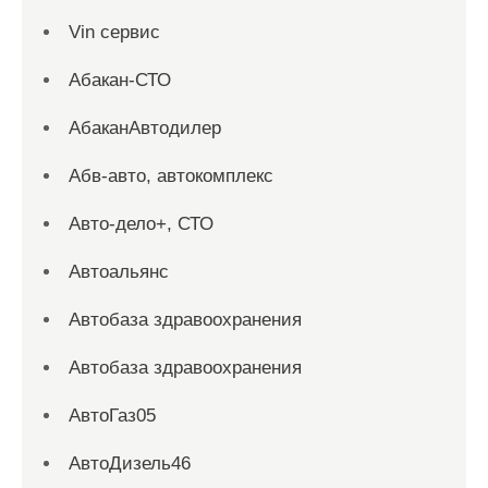
Vin сервис
Абакан-СТО
АбаканАвтодилер
Абв-авто, автокомплекс
Авто-дело+, СТО
Автоальянс
Автобаза здравоохранения
Автобаза здравоохранения
АвтоГаз05
АвтоДизель46