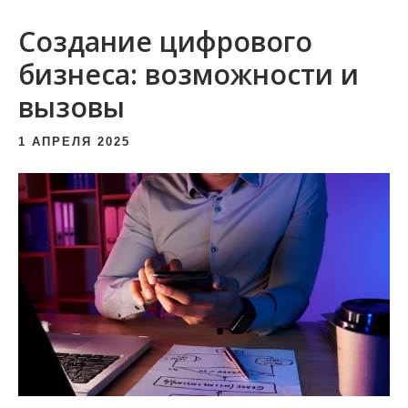
и
Создание цифрового
м
о
бизнеса: возможности и
м
вызовы
у
1 АПРЕЛЯ 2025