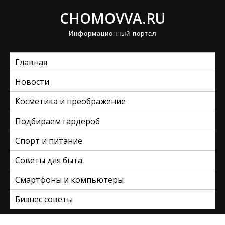
П
CHOMOVVA.RU
р
Информационный портал
о
м
Главная
о
т
Новости
а
Косметика и преображение
т
ь
Подбираем гардероб
к
Спорт и питание
с
Советы для быта
о
д
Смартфоны и компьютеры
е
Бизнес советы
р
ж