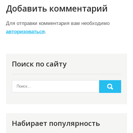
г
Добавить комментарий
а
ц
Для отправки комментария вам необходимо
авторизоваться
.
и
я
п
о
Поиск по сайту
з
а
п
и
с
я
Набирает популярность
м