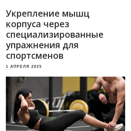
и
Укрепление мышц
м
о
корпуса через
м
специализированные
у
упражнения для
спортсменов
1 АПРЕЛЯ 2025