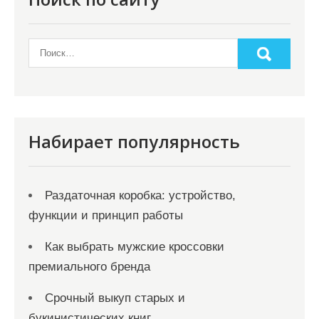
з
а
п
и
с
я
Набирает популярность
м
Раздаточная коробка: устройство,
функции и принцип работы
Как выбрать мужские кроссовки
премиального бренда
Срочный выкуп старых и
букинистических книг