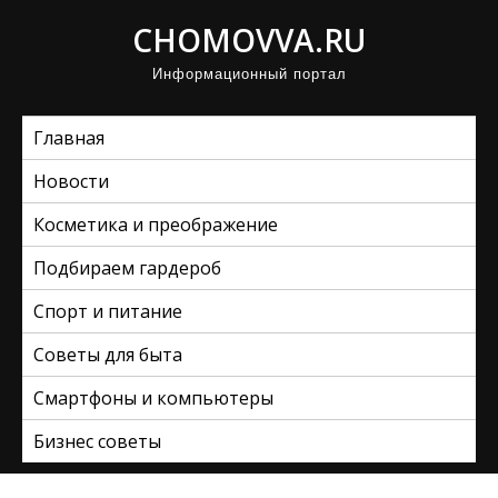
П
CHOMOVVA.RU
р
Информационный портал
о
м
Главная
о
т
Новости
а
Косметика и преображение
т
ь
Подбираем гардероб
к
Спорт и питание
с
Советы для быта
о
д
Смартфоны и компьютеры
е
Бизнес советы
р
ж