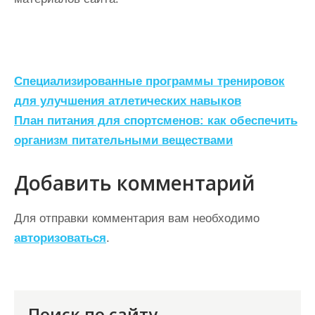
Н
Специализированные программы тренировок
а
для улучшения атлетических навыков
План питания для спортсменов: как обеспечить
в
организм питательными веществами
и
г
Добавить комментарий
а
ц
Для отправки комментария вам необходимо
авторизоваться
.
и
я
п
о
Поиск по сайту