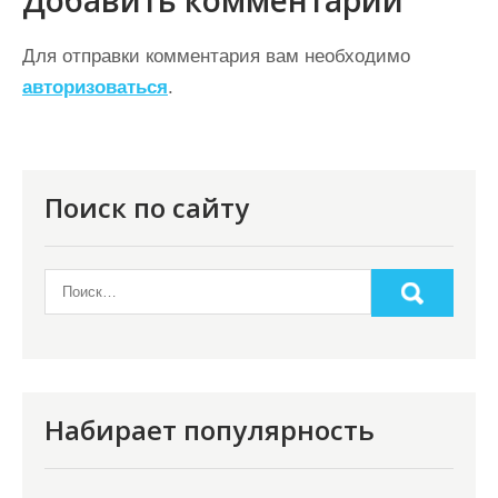
и
г
Для отправки комментария вам необходимо
а
авторизоваться
.
ц
и
я
Поиск по сайту
п
о
з
а
п
и
Набирает популярность
с
я