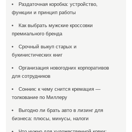
Раздаточная коробка: устройство,
м
функции и принцип работы
Как выбрать мужские кроссовки
премиального бренда
Срочный выкуп старых и
букинистических книг
Организация новогодних корпоративов
для сотрудников
Сонник: к чему снится кремация —
толкование по Миллеру
Выгодно ли брать авто в лизинг для
бизнеса: плюсы, минусы, налоги
Что нужно для художественной ковки: