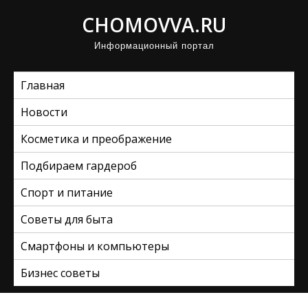
П
CHOMOVVA.RU
р
Информационный портал
о
м
Главная
о
т
Новости
а
Косметика и преображение
т
ь
Подбираем гардероб
к
Спорт и питание
с
Советы для быта
о
д
Смартфоны и компьютеры
е
Бизнес советы
р
ж