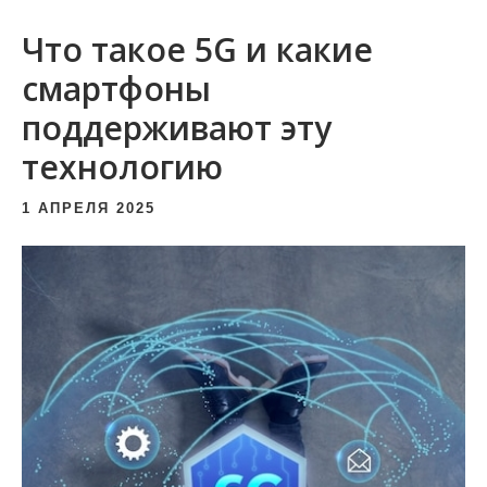
и
Что такое 5G и какие
м
о
смартфоны
м
поддерживают эту
у
технологию
1 АПРЕЛЯ 2025