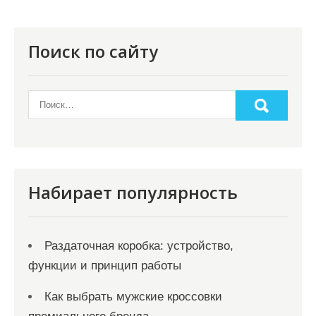
и
я
Поиск по сайту
п
о
з
а
п
и
Набирает популярность
с
я
Раздаточная коробка: устройство,
м
функции и принцип работы
Как выбрать мужские кроссовки