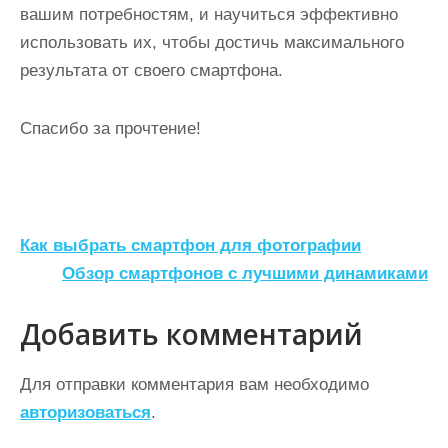
вашим потребностям, и научиться эффективно
использовать их, чтобы достичь максимального
результата от своего смартфона.
Спасибо за прочтение!
Н
Как выбрать смартфон для фотографии
а
Обзор смартфонов с лучшими динамиками
в
Добавить комментарий
и
г
Для отправки комментария вам необходимо
а
авторизоваться
.
ц