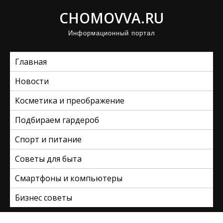
П
CHOMOVVA.RU
р
Информационный портал
о
м
Главная
о
т
Новости
а
Косметика и преображение
т
ь
Подбираем гардероб
к
Спорт и питание
с
Советы для быта
о
д
Смартфоны и компьютеры
е
Бизнес советы
р
ж