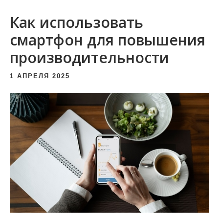
и
Как использовать
м
о
смартфон для повышения
м
производительности
у
1 АПРЕЛЯ 2025