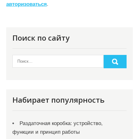
ц
авторизоваться
.
и
я
п
Поиск по сайту
о
з
а
п
и
с
Набирает популярность
я
м
Раздаточная коробка: устройство,
функции и принцип работы