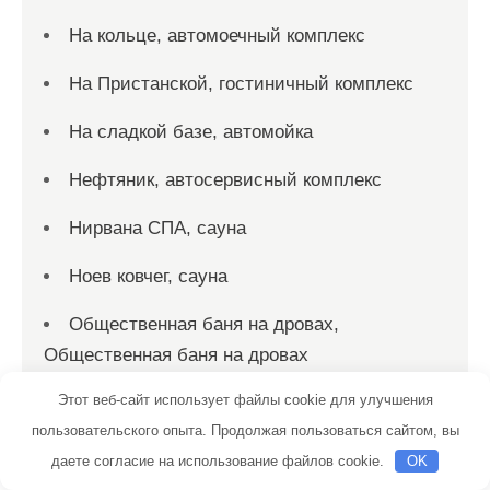
На кольце, автомоечный комплекс
На Пристанской, гостиничный комплекс
На сладкой базе, автомойка
Нефтяник, автосервисный комплекс
Нирвана СПА, сауна
Ноев ковчег, сауна
Общественная баня на дровах,
Общественная баня на дровах
Этот веб-сайт использует файлы cookie для улучшения
Общественная баня на дровах,
пользовательского опыта. Продолжая пользоваться сайтом, вы
Общественная баня на дровах
даете согласие на использование файлов cookie.
OK
Огненная лошадь, автомойка