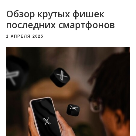
и
Обзор крутых фишек
м
о
последних смартфонов
м
1 АПРЕЛЯ 2025
у