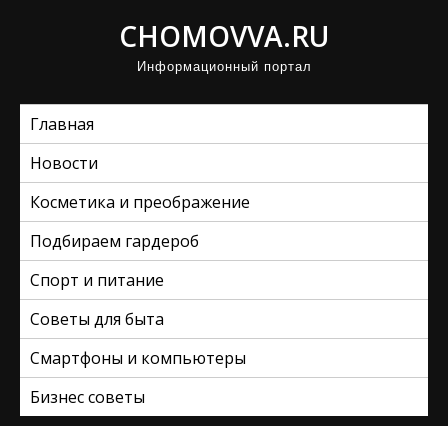
П
CHOMOVVA.RU
р
Информационный портал
о
м
Главная
о
т
Новости
а
Косметика и преображение
т
ь
Подбираем гардероб
к
Спорт и питание
с
Советы для быта
о
д
Смартфоны и компьютеры
е
Бизнес советы
р
ж